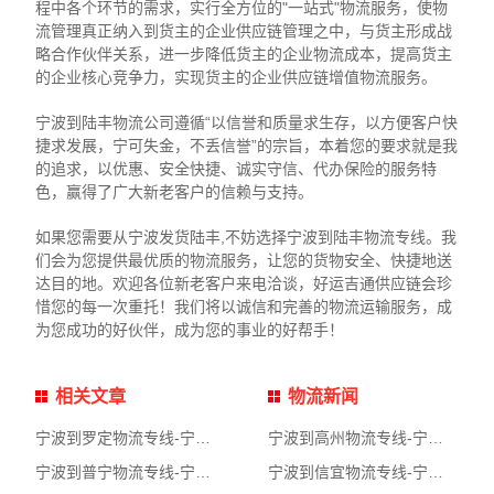
程中各个环节的需求，实行全方位的"一站式"物流服务，使物
流管理真正纳入到货主的企业供应链管理之中，与货主形成战
略合作伙伴关系，进一步降低货主的企业物流成本，提高货主
的企业核心竞争力，实现货主的企业供应链增值物流服务。
宁波到陆丰物流公司遵循“以信誉和质量求生存，以方便客户快
捷求发展，宁可失金，不丢信誉”的宗旨，本着您的要求就是我
的追求，以优惠、安全快捷、诚实守信、代办保险的服务特
色，赢得了广大新老客户的信赖与支持。
如果您需要从宁波发货陆丰,不妨选择宁波到陆丰物流专线。我
们会为您提供最优质的物流服务，让您的货物安全、快捷地送
达目的地。欢迎各位新老客户来电洽谈，好运吉通供应链会珍
惜您的每一次重托！我们将以诚信和完善的物流运输服务，成
为您成功的好伙伴，成为您的事业的好帮手！
相关文章
物流新闻
宁波到罗定物流专线-宁波到罗定物流公司
宁波到高州物流专线-宁波到高州物流公司
宁波到普宁物流专线-宁波到普宁物流公司
宁波到信宜物流专线-宁波到信宜物流公司