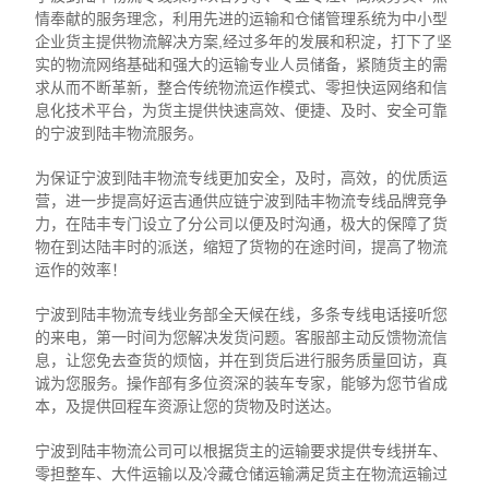
情奉献的服务理念，利用先进的运输和仓储管理系统为中小型
企业货主提供物流解决方案,经过多年的发展和积淀，打下了坚
实的物流网络基础和强大的运输专业人员储备，紧随货主的需
求从而不断革新，整合传统物流运作模式、零担快运网络和信
息化技术平台，为货主提供快速高效、便捷、及时、安全可靠
的宁波到陆丰物流服务。
为保证宁波到陆丰物流专线更加安全，及时，高效，的优质运
营，进一步提高好运吉通供应链宁波到陆丰物流专线品牌竞争
力，在陆丰专门设立了分公司以便及时沟通，极大的保障了货
物在到达陆丰时的派送，缩短了货物的在途时间，提高了物流
运作的效率！
宁波到陆丰物流专线业务部全天候在线，多条专线电话接听您
的来电，第一时间为您解决发货问题。客服部主动反馈物流信
息，让您免去查货的烦恼，并在到货后进行服务质量回访，真
诚为您服务。操作部有多位资深的装车专家，能够为您节省成
本，及提供回程车资源让您的货物及时送达。
宁波到陆丰物流公司可以根据货主的运输要求提供专线拼车、
零担整车、大件运输以及冷藏仓储运输满足货主在物流运输过