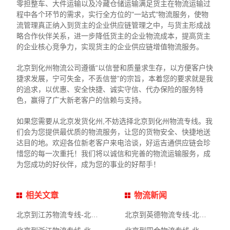
零担整车、大件运输以及冷藏仓储运输满足货主在物流运输过
程中各个环节的需求，实行全方位的"一站式"物流服务，使物
流管理真正纳入到货主的企业供应链管理之中，与货主形成战
略合作伙伴关系，进一步降低货主的企业物流成本，提高货主
的企业核心竞争力，实现货主的企业供应链增值物流服务。
北京到化州物流公司遵循“以信誉和质量求生存，以方便客户快
捷求发展，宁可失金，不丢信誉”的宗旨，本着您的要求就是我
的追求，以优惠、安全快捷、诚实守信、代办保险的服务特
色，赢得了广大新老客户的信赖与支持。
如果您需要从北京发货化州,不妨选择北京到化州物流专线。我
们会为您提供最优质的物流服务，让您的货物安全、快捷地送
达目的地。欢迎各位新老客户来电洽谈，好运吉通供应链会珍
惜您的每一次重托！我们将以诚信和完善的物流运输服务，成
为您成功的好伙伴，成为您的事业的好帮手！
相关文章
物流新闻
北京到江苏物流专线-北京到江苏物流公司
北京到英德物流专线-北京到英德物流公司