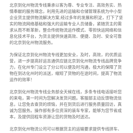
北京到化州物流专线秉承以客为尊、专业专注、高效务实、热
情奉献的服务理念，利用先进的运输和仓储管理系统为中小型
企业货主提供物流解决方案,经过多年的发展和积淀，打下了坚
实的物流网络基础和强大的运输专业人员储备，紧随货主的需
求从而不断革新，整合传统物流运作模式、零担快运网络和信
息化技术平台，为货主提供快速高效、便捷、及时、安全可靠
的北京到化州物流服务。
为保证北京到化州物流专线更加安全，及时，高效，的优质运
营，进一步提高好运吉通供应链北京到化州物流专线品牌竞争
力，在化州专门设立了分公司以便及时沟通，极大的保障了货
物在到达化州时的派送，缩短了货物的在途时间，提高了物流
运作的效率！
北京到化州物流专线业务部全天候在线，多条专线电话接听您
的来电，第一时间为您解决发货问题。客服部主动反馈物流信
息，让您免去查货的烦恼，并在到货后进行服务质量回访，真
诚为您服务。操作部有多位资深的装车专家，能够为您节省成
本，及提供回程车资源让您的货物及时送达。
北京到化州物流公司可以根据货主的运输要求提供专线拼车、