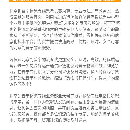
北京到普宁物流专线秉承以客为尊、专业专注、高效务实、热
情奉献的服务理念，利用先进的运输和仓储管理系统为中小型
企业货主提供物流解决方案,经过多年的发展和积淀，打下了坚
实的物流网络基础和强大的运输专业人员储备，紧随货主的需
求从而不断革新，整合传统物流运作模式、零担快运网络和信
息化技术平台，为货主提供快速高效、便捷、及时、安全可靠
的北京到普宁物流服务。
为保证北京到普宁物流专线更加安全，及时，高效，的优质运
营，进一步提高好运吉通供应链北京到普宁物流专线品牌竞争
力，在普宁专门设立了分公司以便及时沟通，极大的保障了货
物在到达普宁时的派送，缩短了货物的在途时间，提高了物流
运作的效率！
北京到普宁物流专线业务部全天候在线，多条专线电话接听您
的来电，第一时间为您解决发货问题。客服部主动反馈物流信
息，让您免去查货的烦恼，并在到货后进行服务质量回访，真
诚为您服务。操作部有多位资深的装车专家，能够为您节省成
本，及提供回程车资源让您的货物及时送达。